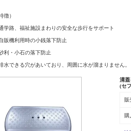
特徴）
通学路、福祉施設まわりの安全な歩行をサポート
自販機利用時の小銭落下防止
砂利・小石の落下防止
排水できる穴があいており、周囲に水が溜まりません。
溝蓋
(セ
販
購