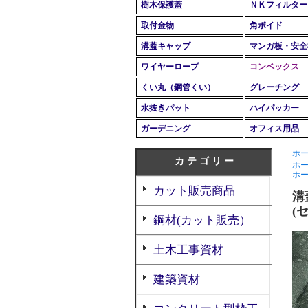
樹木保護蓋
ＮＫフィルター
取付金物
角ボイド
溝蓋キャップ
マンガ板・安全
ワイヤーロープ
コンベックス
くい丸（鋼管くい）
グレーチング
水抜きパット
ハイパッカー
ガーデニング
オフィス用品
ホ
カ テ ゴ リ ー
ホ
ホ
カット販売商品
溝
(
鋼材(カット販売）
土木工事資材
建築資材