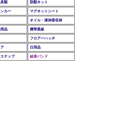
金具類
防獣ネット
アンカー
マグネットシート
オイル・液体吸収材
難用品
携帯黒板
フロアーハッチ
リア
日用品
ンステップ
結束バンド