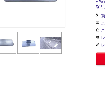
» 
など
レ