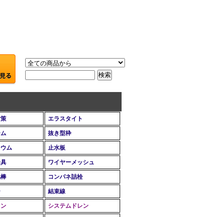
対策
エラスタイト
ーム
抜き型枠
シウム
止水板
金具
ワイヤーメッシュ
地棒
コンパネ詰栓
ー
結束線
レン
システムドレン