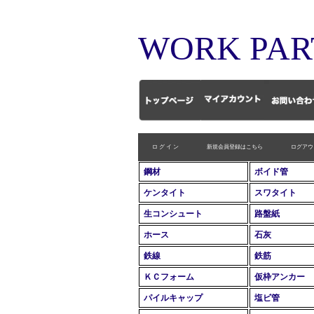
WORK PAR
ロ グ イ ン
新規会員登録はこちら
ログアウ
鋼材
ボイド管
ケンタイト
スワタイト
生コンシュート
路盤紙
ホース
石灰
鉄線
鉄筋
ＫＣフォーム
仮枠アンカー
パイルキャップ
塩ビ管