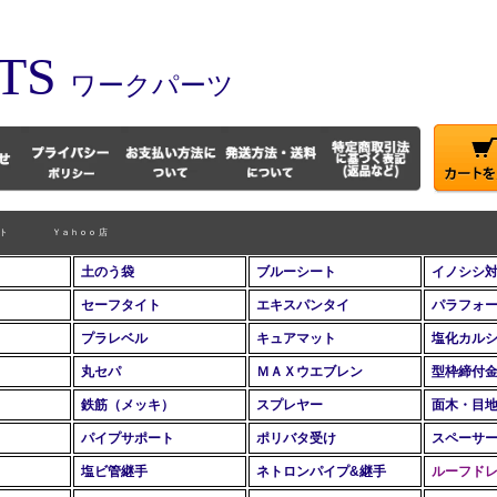
TS
ワークパーツ
ト
Ｙａｈｏｏ 店
土のう袋
ブルーシート
イノシシ
セーフタイト
エキスパンタイ
パラフォ
プラレベル
キュアマット
塩化カル
丸セパ
ＭＡＸウエブレン
型枠締付
鉄筋（メッキ）
スプレヤー
面木・目
パイプサポート
ポリバタ受け
スペーサ
塩ビ管継手
ネトロンパイプ&継手
ルーフド