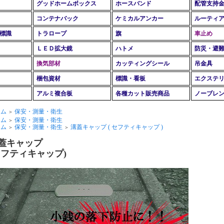
グッドホームボックス
ホースバンド
配管支持
コンテナバック
ケミカルアンカー
ルーティ
標識
トラロープ
旗
車止め
ＬＥＤ拡大鏡
ハトメ
防災・避
換気部材
カッティングシール
吊金具
梱包資材
標識・看板
エクステ
アルミ複合板
各種カット販売商品
ノーブレ
ーム
保安・測量・衛生
＞
ーム
保安・測量・衛生
＞
ーム
保安・測量・衛生
溝蓋キャップ ( セフティキャップ )
＞
＞
蓋キャップ
セフティキャップ)