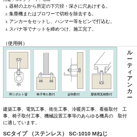
器材の上から所定の下穴径・深さに穴あけする。
集塵機またはブロワーで切粉を除去する。
アンカーをセットし、ハンマー等をピンで打込む。
スパナ等でナットを締めつけ、施工完了。
（使用例）
ル
ー
テ
ィ
ア
ン
カ
ー
建築工事、電気工事、衛生工事、冷暖房工事、看板取付 工
事、椅子取付工事、機械設置工事等のあらゆる機具の 取付
に適しています。
SCタイプ （ステンレス） SC-1010 Mねじ