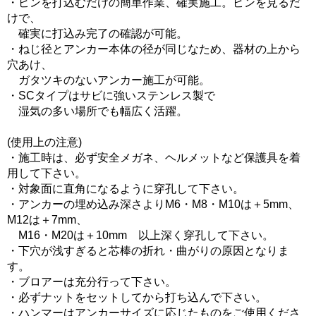
・ピンを打込むだけの簡単作業、確実施工。ピンを見るだ
けで、
確実に打込み完了の確認が可能。
・ねじ径とアンカー本体の径が同じなため、器材の上から
穴あけ、
ガタツキのないアンカー施工が可能。
・SCタイプはサビに強いステンレス製で
湿気の多い場所でも幅広く活躍。
(使用上の注意)
・施工時は、必ず安全メガネ、ヘルメットなど保護具を着
用して下さい。
・対象面に直角になるように穿孔して下さい。
・アンカーの埋め込み深さよりM6・M8・M10は＋5mm、
M12は＋7mm、
M16・M20は＋10mm 以上深く穿孔して下さい。
・下穴が浅すぎると芯棒の折れ・曲がりの原因となりま
す。
・ブロアーは充分行って下さい。
・必ずナットをセットしてから打ち込んで下さい。
・ハンマーはアンカーサイズに応じたものをご使用くださ