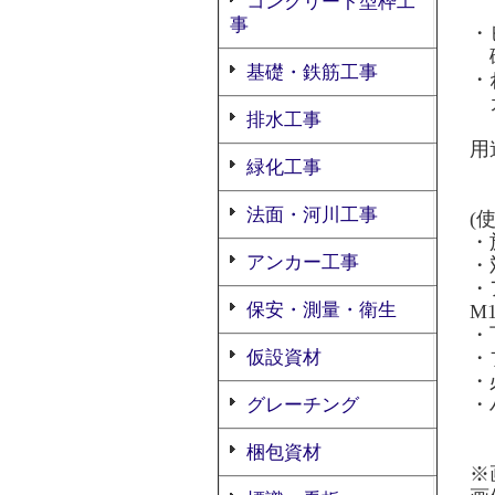
コンクリート型枠工
事
・
確
基礎・鉄筋工事
・
ガ
排水工事
用
緑化工事
看
法面・河川工事
(
・
アンカー工事
・
・
保安・測量・衛生
M
・
仮設資材
・
・
・
グレーチング
梱包資材
※