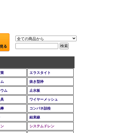
対策
エラスタイト
ーム
抜き型枠
シウム
止水板
金具
ワイヤーメッシュ
地棒
コンパネ詰栓
ー
結束線
レン
システムドレン