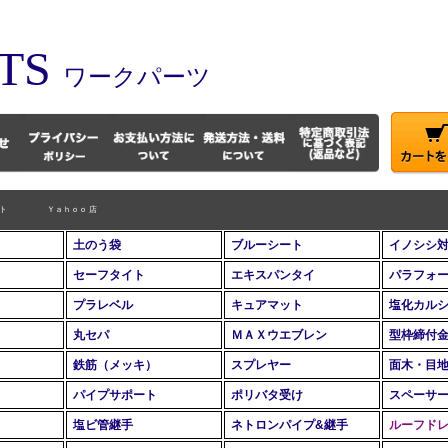
TS
ワークパーツ
ト
Ｙａｈｏｏ 店
土のう袋
ブルーシート
イノシシ
セーフタイト
エキスパンタイ
パラフォ
プラレベル
キュアマット
塩化カル
丸セパ
ＭＡＸウエブレン
型枠締付
鉄筋（メッキ）
スプレヤー
面木・目
パイプサポート
ポリバタ受け
スペーサ
塩ビ管継手
ネトロンパイプ&継手
ルーフド