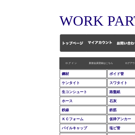
WORK PAR
ロ グ イ ン
新規会員登録はこちら
ログアウ
鋼材
ボイド管
ケンタイト
スワタイト
生コンシュート
路盤紙
ホース
石灰
鉄線
鉄筋
ＫＣフォーム
仮枠アンカー
パイルキャップ
塩ビ管