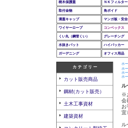
樹木保護蓋
ＮＫフィルター
取付金物
角ボイド
溝蓋キャップ
マンガ板・安全
ワイヤーロープ
コンベックス
くい丸（鋼管くい）
グレーチング
水抜きパット
ハイパッカー
ガーデニング
オフィス用品
ホ
カ テ ゴ リ ー
ホ
ホ
ホ
カット販売商品
ル
鋼材(カット販売）
※
会
土木工事資材
お
宜
建築資材
ル