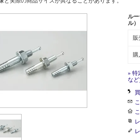
像と実際の商品サイズが異なることがあります。
ルー
ル） 
販
購
» 
など
レ