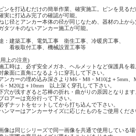
ピンを打込むだけの簡単作業、確実施工。ピンを見るだ
実に打込み完了の確認が可能。
ねじ径とアンカー本体の径が同じなため、器材の上から
タツキのないアンカー施工が可能。
途：建築工事、電気工事 衛生工事、冷暖房工事、
板取付工事、機械設置工事等
使用上の注意)
施工時は、必ず安全メガネ、ヘルメットなど保護具を着
対象面に直角になるように穿孔して下さい。
アンカーの埋め込み深さよりM6・M8・M10は＋5mm、M
16・M20は＋10mm 以上深く穿孔して下さい。
下穴が浅すぎると芯棒の折れ・曲がりの原因となります
ブロアーは充分行って下さい。
必ずナットをセットしてから打ち込んで下さい。
ハンマーはアンカーサイズに応じたものをご使用くださ
画像は同じシリーズで同一画像を共通で使用している場