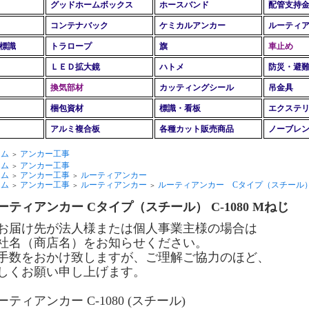
グッドホームボックス
ホースバンド
配管支持
コンテナバック
ケミカルアンカー
ルーティ
標識
トラロープ
旗
車止め
ＬＥＤ拡大鏡
ハトメ
防災・避
換気部材
カッティングシール
吊金具
梱包資材
標識・看板
エクステ
アルミ複合板
各種カット販売商品
ノーブレ
ーム
アンカー工事
＞
ーム
アンカー工事
＞
ーム
アンカー工事
ルーティアンカー
＞
＞
ーム
アンカー工事
ルーティアンカー
ルーティアンカー Cタイプ（スチール
＞
＞
＞
ーティアンカー Cタイプ（スチール） C-1080 Mねじ
お届け先が法人様または個人事業主様の場合は
社名（商店名）をお知らせください。
手数をおかけ致しますが、ご理解ご協力のほど、
しくお願い申し上げます。
ーティアンカー C-1080 (スチール)