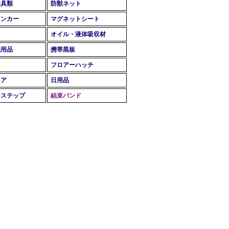
金具類
防獣ネット
アンカー
マグネットシート
オイル・液体吸収材
難用品
携帯黒板
フロアーハッチ
リア
日用品
ンステップ
結束バンド
）